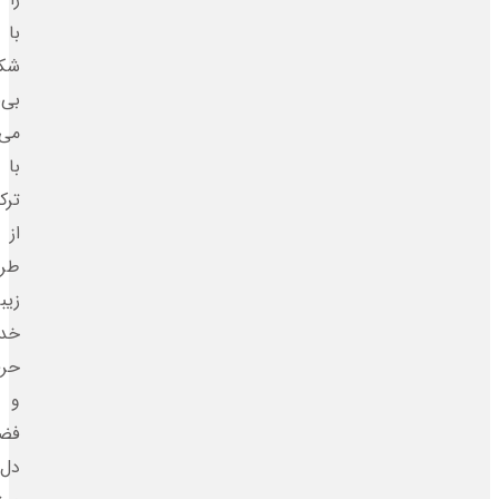
با
شکوهی
بی‌نظیر
می‌سازیم.
با
ترکیبی
از
طراحی
زیبا،
خدمات
حرفه‌ای
و
فضایی
دل‌انگیز،