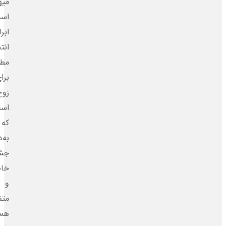
میهمانانتان
است.
ابرا
انتخابی
مطمئن
برای
زوج‌هایی
است
که
به‌دنبال
جشن‌هایی
خاص
و
متفاوت
هستند.