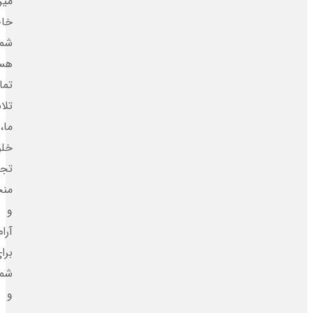
میزبان
خاطره‌ساز
شما
هستیم.
تمام
تلاش
ما،
خلق
تجربه‌ای
منحصربه‌فرد
و
آرام
برای
شما
و