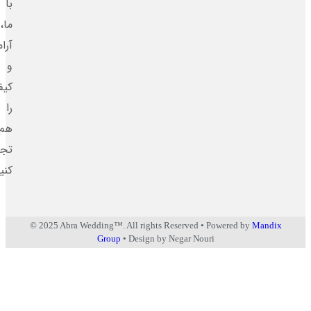
با
ما،
آرامش
و
کیفیت
را
هم‌زمان
تجربه
کنید.
© 2025 Abra Wedding™. All rights Reserved • Powered by
Man
Group
• Design by Negar Nouri