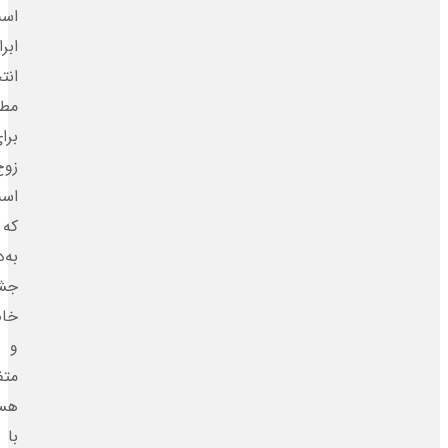
است.
ابرا
انتخابی
مطمئن
برای
زوج‌هایی
است
که
به‌دنبال
جشن‌هایی
خاص
و
متفاوت
هستند.
با