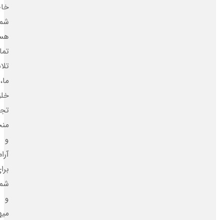
خاطره‌ساز
شما
هستیم.
تمام
تلاش
ما،
خلق
تجربه‌ای
منحصربه‌فرد
و
آرام
برای
شما
و
میهمانانتان