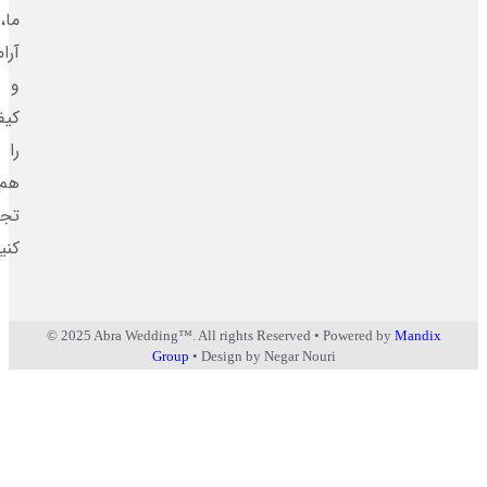
ما،
آرامش
و
کیفیت
را
هم‌زمان
تجربه
کنید.
© 2025 Abra Wedding™. All rights Reserved • Powered by
Man
Group
• Design by Negar Nouri