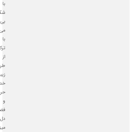
با
شکوهی
بی‌نظیر
می‌سازیم.
با
ترکیبی
از
طراحی
زیبا،
خدمات
حرفه‌ای
و
فضایی
دل‌انگیز،
میزبان