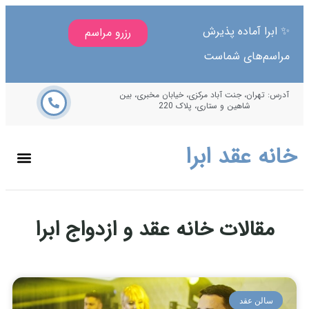
ا آماده پذیرش
رزرو مراسم
م‌های شماست
هران، جنت آباد مرکزی، خیابان مخبری، بین
شاهین و ستاری، پلاک 220
 عقد ابرا
قالات خانه عقد و ازدواج ابرا
لن عقد