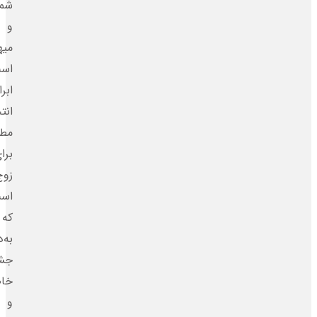
شما
و
میهمانانتان
است.
ابرا
انتخابی
مطمئن
برای
زوج‌هایی
است
که
به‌دنبال
جشن‌هایی
خاص
و