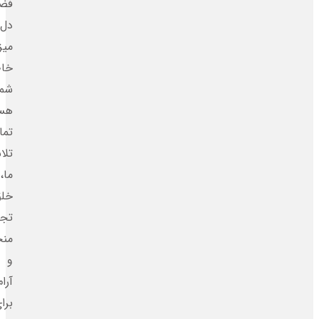
فضایی
دل‌انگیز،
میزبان
خاطره‌ساز
شما
هستیم.
تمام
تلاش
ما،
خلق
تجربه‌ای
منحصربه‌فرد
و
آرام
برای