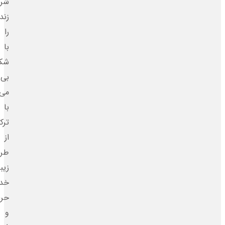
شروع
زندگی
را
با
شکوهی
بی‌نظیر
می‌سازیم.
با
ترکیبی
از
طراحی
زیبا،
خدمات
حرفه‌ای
و