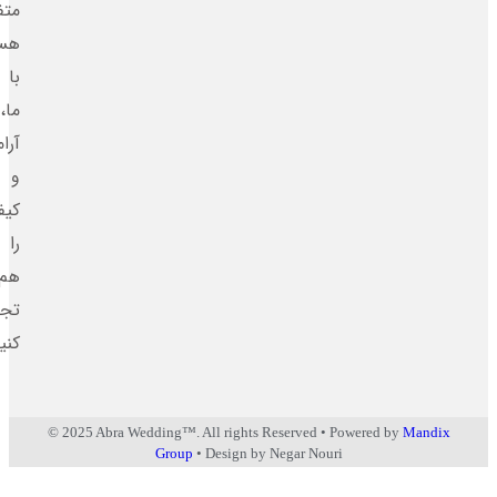
متفاوت
هستند.
با
ما،
آرامش
و
کیفیت
را
هم‌زمان
تجربه
کنید.
© 2025 Abra Wedding™. All rights Reserved • Powered by
Man
Group
• Design by Negar Nouri