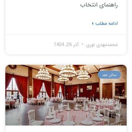
هنمای انتخاب
امه مطلب »
مدمهدی نوری
آذر 26, 1404
لن عقد