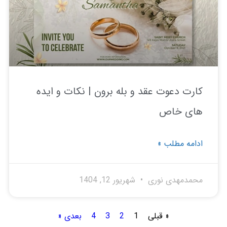
رت دعوت عقد و بله برون | نکات و ایده
ی خاص
امه مطلب »
مدمهدی نوری
شهریور 12, 1404
« قبلی
1
2
3
4
بعدی «