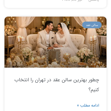
لن عقد
ور بهترین سالن عقد در تهران را انتخاب
یم؟
امه مطلب »