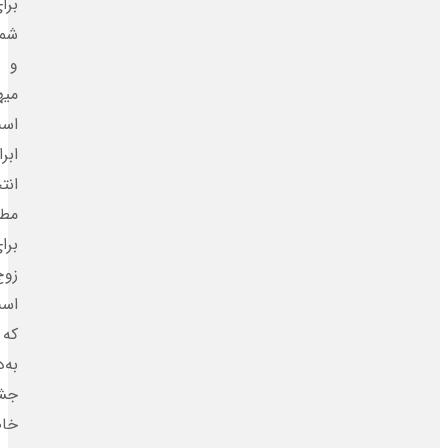
برای
شما
و
میهمانانتان
است.
ابرا
انتخابی
مطمئن
برای
زوج‌هایی
است
که
به‌دنبال
جشن‌هایی
خاص