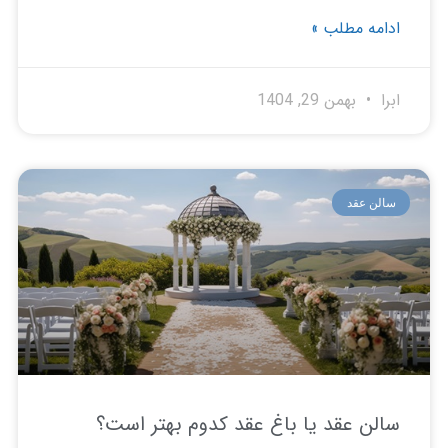
امه مطلب »
ا
بهمن 29, 1404
لن عقد
لن عقد یا باغ عقد کدوم بهتر است؟