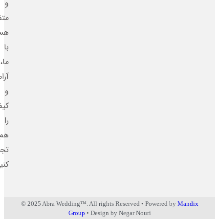
و
متفاوت
هستند.
با
ما،
آرامش
و
کیفیت
را
هم‌زمان
تجربه
کنید.
© 2025 Abra Wedding™. All rights Reserved • Powered by
Man
Group
• Design by Negar Nouri