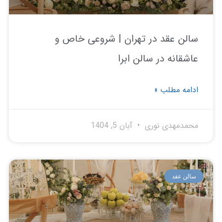
لن عقد در تهران | شروعی خاص و
شقانه در سالن ابرا
امه مطلب »
مدمهدی نوری
آبان 5, 1404
لن عقد