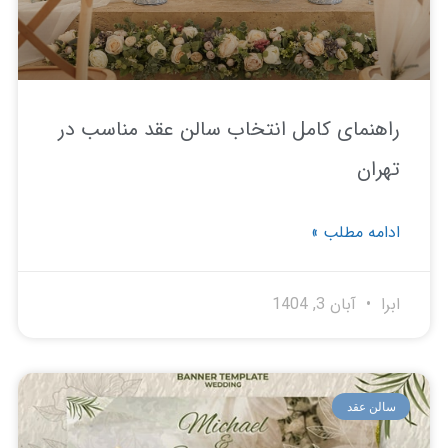
هنمای کامل انتخاب سالن عقد مناسب در
ران
امه مطلب »
ا
آبان 3, 1404
لن عقد