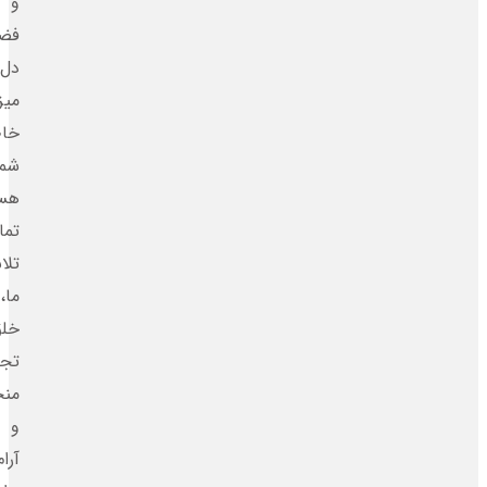
و
فضایی
دل‌انگیز،
میزبان
خاطره‌ساز
شما
هستیم.
تمام
تلاش
ما،
خلق
تجربه‌ای
منحصربه‌فرد
و
آرام