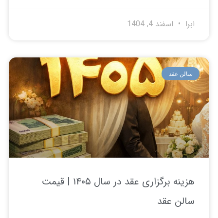
ا
اسفند 4, 1404
لن عقد
هزینه برگزاری عقد در سال ۱۴۰۵ | قیمت
لن عقد