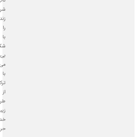
ناب
شروع
زندگی
را
با
شکوهی
بی‌نظیر
می‌سازیم.
با
ترکیبی
از
طراحی
زیبا،
خدمات
حرفه‌ای