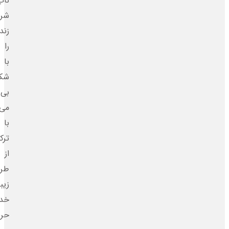
ناب
شروع
زندگی
را
با
شکوهی
بی‌نظیر
می‌سازیم.
با
ترکیبی
از
طراحی
زیبا،
خدمات
حرفه‌ای