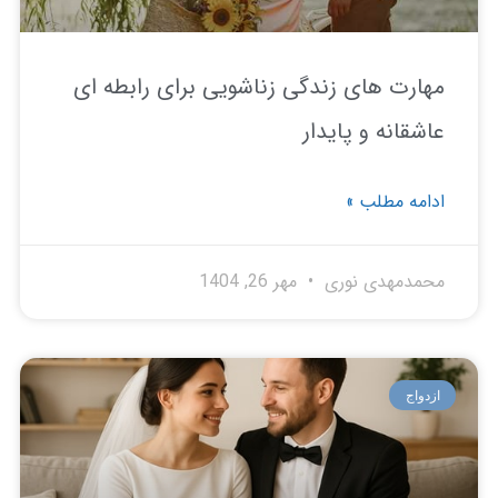
ارت های زندگی زناشویی برای رابطه ای
شقانه و پایدار
امه مطلب »
مدمهدی نوری
مهر 26, 1404
دواج