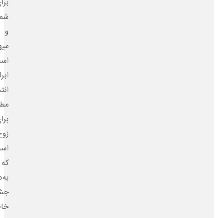
برای
شما
و
میهمانانتان
است.
ابرا
انتخابی
مطمئن
برای
زوج‌هایی
است
که
به‌دنبال
جشن‌هایی
خاص