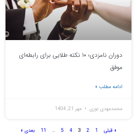
دوران نامزدی؛ ۱۰ نکته طلایی برای رابطه‌ای
فق
امه مطلب »
مدمهدی نوری
مهر 21, 1404
« قبلی
1
2
3
4
5
…
11
بعدی «