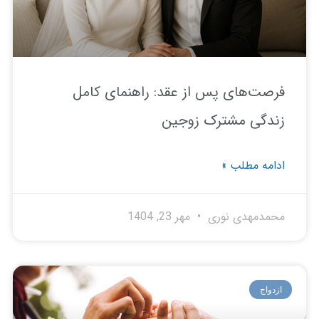
صت‌های پس از عقد: راهنمای کامل
دگی مشترک زوجین
امه مطلب »
مدمهدی نوری
مهر 23, 1404
دواج