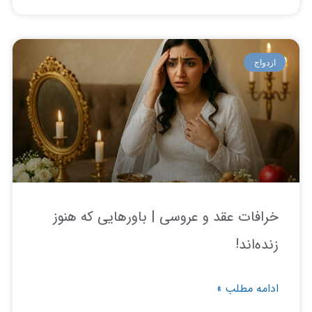
دواج
افات عقد و عروسی | باورهایی که هنوز
ده‌اند!
امه مطلب »