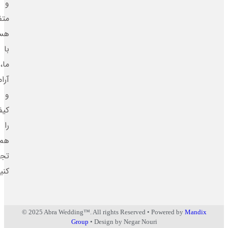
و
متفاوت
هستند.
با
ما،
آرامش
و
کیفیت
را
هم‌زمان
تجربه
کنید.
© 2025 Abra Wedding™. All rights Reserved • Powered by
Man
Group
• Design by Negar Nouri