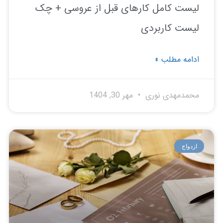
ست کامل کارهای قبل از عروسی + چک
ست کاربردی
امه مطلب »
مدمهدی نوری
مهر 30, 1404
دواج