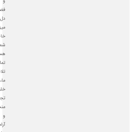
و
فضایی
دل‌انگیز،
میزبان
خاطره‌ساز
شما
هستیم.
تمام
تلاش
ما،
خلق
تجربه‌ای
منحصربه‌فرد
و
آرام