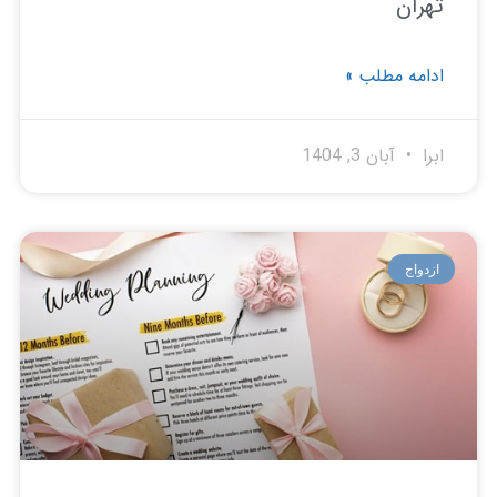
ران
امه مطلب »
ا
آبان 3, 1404
دواج